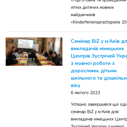
«Підготовка та проведення
літніх дитячих мовних
майданчиків
«Kinderferiensprachspiele 20
Семінар BiZ у м.Київ д
викладачів німецьких
Центрів Зустрічей Укр
з мовної роботи з
дорослими, дітьми
шкільного та дошкіль
віку
6 лютого 2023
Успішно завершився ще од
семінар BiZ у м.Київ для
викладачів німецьких Центр
Зустрічей України з мовної