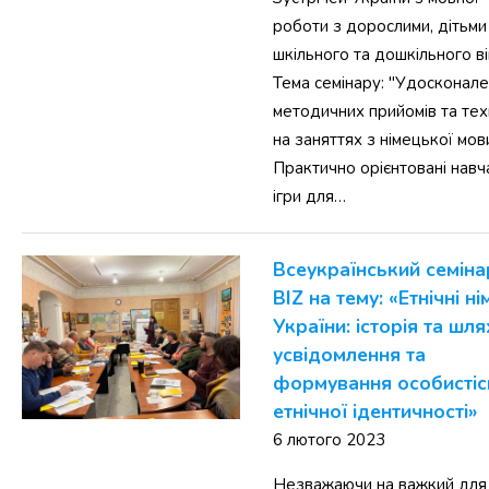
роботи з дорослими, дітьми
шкільного та дошкільного ві
Тема семінару: "Удосконал
методичних прийомів та тех
на заняттях з німецької мов
Практично орієнтовані навч
ігри для…
Всеукраїнський семіна
BIZ на тему: «Етнічні ні
України: історія та шля
усвідомлення та
формування особистіс
етнічної ідентичності»
6 лютого 2023
Незважаючи на важкий для