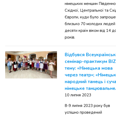
німецьких меншин Південно
Східної, Центральної та Схі
Європи, куди було запрош
близько 70 молодих людей
десяти країн віком від 14 д
років.
Відбувся Всеукраїнсь
семінар-практикум BIZ
тему: «Німецька мова
через театр»; «Німець
народний танець і суч
німецьке танцювальн
10 липня 2023
8-9 липня 2023 року був
успішно проведений