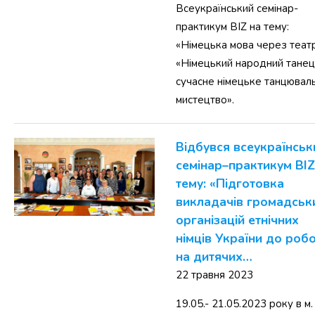
Всеукраїнський семінар-
практикум BIZ на тему:
«Німецька мова через театр
«Німецький народний танець
сучасне німецьке танцювал
мистецтво».
Відбувся всеукраїнськ
семінар–практикум BIZ
тему: «Підготовка
викладачів громадськ
організацій етнічних
німців України до роб
на дитячих…
22 травня 2023
19.05.- 21.05.2023 року в м.