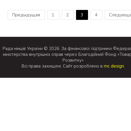
Предыдущая
1
2
3
4
Следующ
Рада німців України © 2026. За фінансової підтримки Федера
міністерства внутрішніх справ через Благодійний Фонд «Това
Розвитку»
Всi права захищенi. Сайт розроблено в
mc design
.