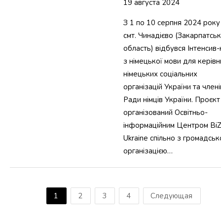
19 августа 2024
З 1 по 10 серпня 2024 року
смт. Чинадієво (Закарпатсь
область) відбувся Інтенсив-
з німецької мови для керівн
німецьких соціальних
організацій України та члені
Ради німців України. Проєкт
організований Освітньо-
інформаційним Центром BiZ
Ukraine спільно з громадсь
організацією…
1
2
3
4
Следующая