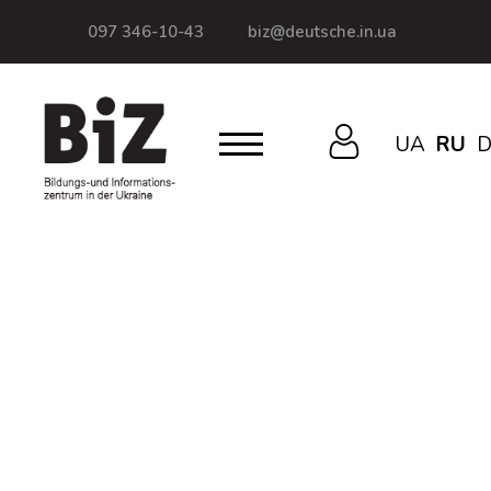
097 346-10-43
biz@deutsche.in.ua
UA
RU
D